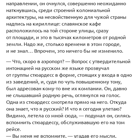
направлении, он очнулся, совершенно неожиданно
наткнувшись, среди строений колониальной
архитектуры, на несвойственную для чужой страны
надпись на кириллице: славянское кафе
расположилось на той стороне улицы, сразу
от площади, и это в тысячах километров от родной
земли. Надо же, столько времени в этом городе,
и не знал… Впрочем, это ничего бы не изменило.
— Что, скоро в аэропорт? — Вопрос с утвердительной
интонацией на русском же языке прозвучал
от группы стюардесс в форме, стоящих у входа в одно
из заведений, и, судя по чуть повышенному тону,
был адресован кому-то вне их компании. Он, давно
не слышавший родную речь, оглянулся на голос.
Одна из стюардесс смотрела прямо на него. Откуда
она знает, что я русский? И что я сегодня улетаю?
Видимо, летела со мной сюда, — подумал он, силясь
вспомнить стюардессу, обслуживавшую его на том
рейсе.
— Вы меня не вспомните, — угадав его мысли,