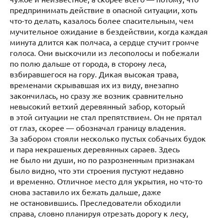
предпринимать действие в опасной ситуации, хоть
что-то делать, казалось более спасительным, чем
мучительное ожидание в бездействии, когда каждая
минута длится как полчаса, а сердце стучит громче
голоса. Они выскочили из лесополосы и побежали
по полю дальше от города, в сторону леса,
взбиравшегося на гору. Дикая высокая трава,
временами скрывавшая их из виду, внезапно
закончилась, но сразу же возник сравнительно
невысокий ветхий деревянный забор, который
в этой ситуации не стал препятствием. Он не прятал
от глаз, скорее — обозначал границу владения.
За забором стояли несколько пустых собачьих будок
и пара некрашеных деревянных сараев. Здесь
не было ни души, но по разрозненным признакам
было видно, что эти строения пустуют недавно
и временно. Отличное место для укрытия, но что-то
снова заставило их бежать дальше, даже
не остановившись. Преследователи обходили
справа, словно планируя отрезать дорогу к лесу,