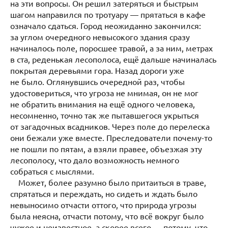
на эти вопросы. Он решил затеряться и быстрым
шагом направился по тротуару — прятаться в кафе
означало сдаться. Город неожиданно закончился:
за углом очередного невысокого здания сразу
начиналось поле, поросшее травой, а за ним, метрах
в ста, реденькая лесополоса, ещё дальше начиналась
покрытая деревьями гора. Назад дороги уже
не было. Оглянувшись очередной раз, чтобы
удостовериться, что угроза не мнимая, он не мог
не обратить внимания на ещё одного человека,
несомненно, точно так же пытавшегося укрыться
от загадочных всадников. Через поле до перелеска
они бежали уже вместе. Преследователи почему-то
не пошли по пятам, а взяли правее, объезжая эту
лесополосу, что дало возможность немного
собраться с мыслями.
Может, более разумно было притаиться в траве,
спрятаться и переждать, но сидеть и ждать было
невыносимо отчасти оттого, что природа угрозы
была неясна, отчасти потому, что всё вокруг было
чужое и неизвестное, а скорее всего — потому, что