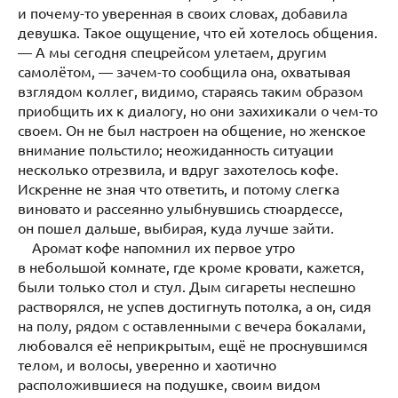
и почему-то уверенная в своих словах, добавила
девушка. Такое ощущение, что ей хотелось общения.
— А мы сегодня спецрейсом улетаем, другим
самолётом, — зачем-то сообщила она, охватывая
взглядом коллег, видимо, стараясь таким образом
приобщить их к диалогу, но они захихикали о чем-то
своем. Он не был настроен на общение, но женское
внимание польстило; неожиданность ситуации
несколько отрезвила, и вдруг захотелось кофе.
Искренне не зная что ответить, и потому слегка
виновато и рассеянно улыбнувшись стюардессе,
он пошел дальше, выбирая, куда лучше зайти.
Аромат кофе напомнил их первое утро
в небольшой комнате, где кроме кровати, кажется,
были только стол и стул. Дым сигареты неспешно
растворялся, не успев достигнуть потолка, а он, сидя
на полу, рядом с оставленными с вечера бокалами,
любовался её неприкрытым, ещё не проснувшимся
телом, и волосы, уверенно и хаотично
расположившиеся на подушке, своим видом