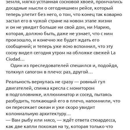
земля, мягко устланная сосновой хвоей, промчались
досадные мысли о сегодняшнем рейсе, который
теперь улетит без него, о том, что конец так коварно
застал его в чужой стране на новом этапе жизни
и он не увидит больше ни свой дом, ни Марию,
которая, должно быть, даже не узнает, что с ним
произошло, и конечно же будет ждать его
сообщений; и теперь уже ясно вспомнил, что эту
сосну видел сегодня утром на обложке свежей La
Ciudad…
Один из преследователей спешился и, подойдя,
толкнул сапогом в плечо: раз, другой…
Реальность вернулась не сразу — ровный гул
двигателей, спинка кресла с монитором
в подголовнике, иллюминатор и сосед, пытаясь
разбудить, толкающий его в плечо, напомнили, что
он пересекает океан и уже скоро увидит
колониальную архитектуру…
— Вам рыбу или мясо, — ждёт ответа стюардесса,
как две капли похожая на ту, которая только что