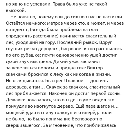
но явно не успевали. Трава была уже не такой
высокой.
Не понятно, почему они до сих пор нас не настигли.
Остаётся немного: метров через сто, а может, и через
пятьдесят, (всегда была проблема на глаз
определять расстояние) начинается спасительный
лес, уходящий на гору. Последний рывок. Вдруг
спутник резко дёрнулся, багровое пятно расплылось
по его рубашке; почти одновременно ушей достиг
сухой звук выстрела. Дикий ужас заставил
зашевелиться волосы и придал сил: Виктор
скачками бросился к лесу как никогда в жизни.
Не оглядываться. Быстрее! Главное — достичь
деревьев, а там… Скачок за скачком, спасительный
лес приближается. Наконец он достиг первой сосны.
Дежавю: показалось, что он где-то уже видел это
причудливо изогнутое дерево. Ещё пара шагов и…
мощный удар в спину толкнул его вперёд. Боли
не было, но было понимание бесповоротно
свершившегося. За мгновение, что приближалась