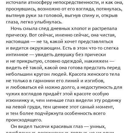
источали атмосферу непосредственности, и как она,
проснувшись, возможно от его взгляда, потянулась,
вытянув руки за головой, выгнув спину и, открыв
глаза, легко улыбнулась.
Ночь смыла след дневных хлопот и растрепала
прическу. Вот сейчас, именно сейчас, она чистая,
настоящая — не та, какой хочет представляться
и видится окружающим. Есть в этом что-то слегка
интимное — увидеть девушку без прически
и не прикрытую, словно одеждой, макияжем —
видеть её такой, какой она готова предстать перед
небольшим кругом людей. Красота женского тела
не только в гармонии его линий и изгибов,
и любоваться ей можно долго, а недоступность для
чужих взглядов придаёт этой красоте особую
изюминку и, чем меньше глаз видели эту родинку
на левой груди, тем ценнее этот самый момент,
и тем более подчёркнута особенность всего
происходящего.
Он видел тысячи красивых глаз — умных,
влюбленных, восхищенных, теплых, но ни одни