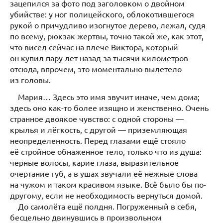
зацепился за фото под заголовком о двойном
убийстве: у ног полицейского, облокотившегося
рукой о причудливо изогнутое дерево, лежал, судя
по всему, рюкзак жертвы, точно такой же, как этот,
что висел сейчас на плече Виктора, который
он купил пару лет назад за тысячи километров
отсюда, впрочем, это моментально вылетело
из головы.
Мария… Здесь это имя звучит иначе, чем дома;
здесь оно как-то более изящно и женственно. Очень
странное двоякое чувство: с одной стороны —
крылья и лёгкость, с другой — приземляющая
неопределенность. Перед глазами ещё стояло
её стройное обнаженное тело, только что из душа:
черные волосы, карие глаза, выразительное
очертание губ, а в ушах звучали её нежные слова
на чужом и таком красивом языке. Всё было бы по-
другому, если не необходимость вернуться домой.
До самолёта ещё полдня. Погруженный в себя,
бесцельно двинувшись в произвольном