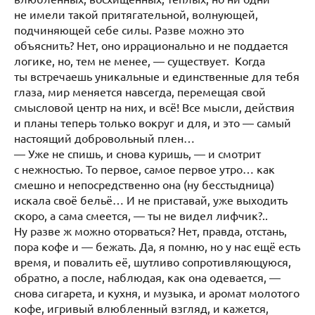
не имели такой притягательной, волнующей,
подчиняющей себе силы. Разве можно это
объяснить? Нет, оно иррационально и не поддается
логике, но, тем не менее, — существует. Когда
ты встречаешь уникальные и единственные для тебя
глаза, мир меняется навсегда, перемещая свой
смысловой центр на них, и всё! Все мысли, действия
и планы теперь только вокруг и для, и это — самый
настоящий добровольный плен…
— Уже не спишь, и снова куришь, — и смотрит
с нежностью. То первое, самое первое утро… как
смешно и непосредственно она (ну бесстыдница)
искала своё бельё… И не приставай, уже выходить
скоро, а сама смеется, — ты не видел лифчик?..
Ну разве ж можно оторваться? Нет, правда, отстань,
пора кофе и — бежать. Да, я помню, но у нас ещё есть
время, и повалить её, шутливо сопротивляющуюся,
обратно, а после, наблюдая, как она одевается, —
снова сигарета, и кухня, и музыка, и аромат молотого
кофе, игривый влюбленный взгляд, и кажется,